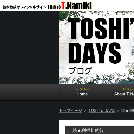
トップページ
＞
TOSHI's DAYS
＞ 続★利
続★利根川釣行