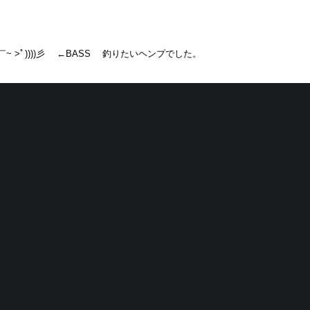
￣￣￣￣~ >ﾟ))))彡 ←BASS 釣りたいヘンプでした。