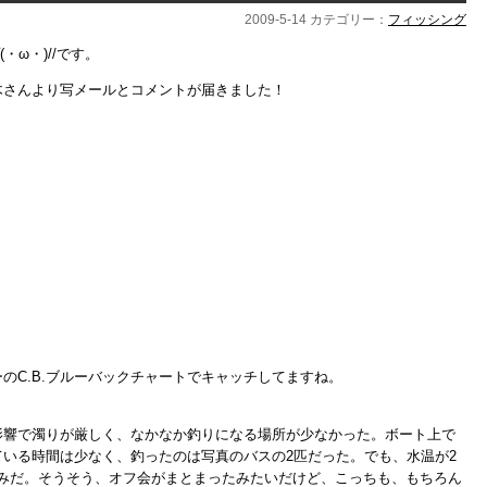
2009-5-14 カテゴリー：
フィッシング
・ω・)//です。
木さんより写メールとコメントが届きました！
のC.B.ブルーバックチャートでキャッチしてますね。
影響で濁りが厳しく、なかなか釣りになる場所が少なかった。ボート上で
いる時間は少なく、釣ったのは写真のバスの2匹だった。でも、水温が2
しみだ。そうそう、オフ会がまとまったみたいだけど、こっちも、もちろん