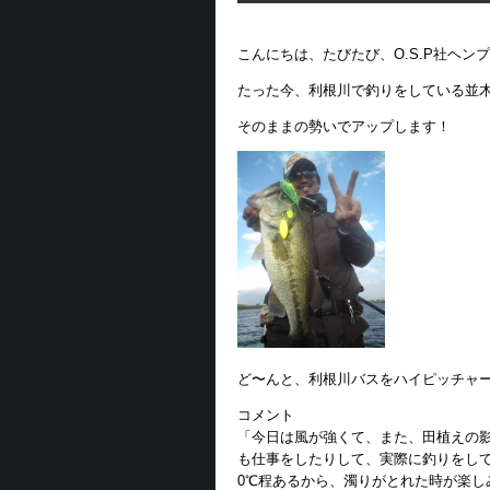
こんにちは、たびたび、O.S.P社ヘンプ(
たった今、利根川で釣りをしている並
そのままの勢いでアップします！
ど〜んと、利根川バスをハイピッチャー
コメント
「今日は風が強くて、また、田植えの
も仕事をしたりして、実際に釣りをして
0℃程あるから、濁りがとれた時が楽