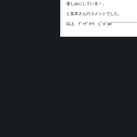
楽しみにしている！」
と並木さんのコメントでした。
以上、ﾃﾞｯﾃﾞｶｲ! (;ﾟoﾟ)o/￣￣￣