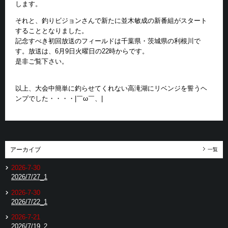
します。
それと、釣りビジョンさんで新たに並木敏成の新番組がスタート
することとなりました。
記念すべき初回放送のフィールドは千葉県・茨城県の利根川で
す。放送は、6月9日火曜日の22時からです。
是非ご覧下さい。
以上、大会中簡単に釣らせてくれない高滝湖にリベンジを誓うヘ
ンプでした・・・・|￣ω￣、|
アーカイブ
一覧
2026-7-30
2026/7/27_1
2026-7-30
2026/7/22_1
2026-7-21
2026/7/19_2