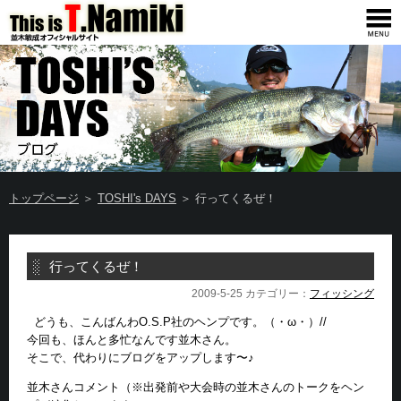
トップページ
＞
TOSHI's DAYS
＞ 行ってくるぜ！
行ってくるぜ！
2009-5-25 カテゴリー：
フィッシング
どうも、こんばんわO.S.P社のヘンプです。（・ω・）//
今回も、ほんと多忙なんです並木さん。
そこで、代わりにブログをアップします〜♪
並木さんコメント（※出発前や大会時の並木さんのトークをヘン