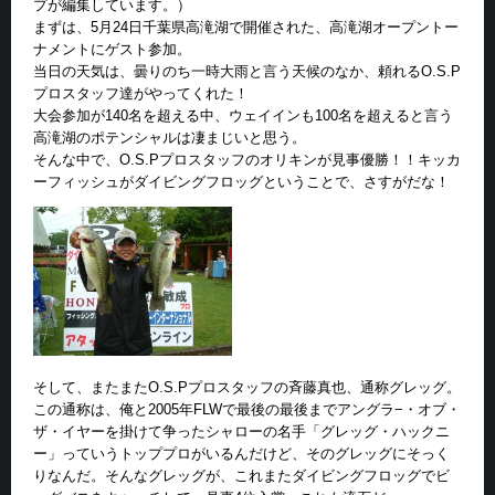
プが編集しています。）
まずは、5月24日千葉県高滝湖で開催された、高滝湖オープントー
ナメントにゲスト参加。
当日の天気は、曇りのち一時大雨と言う天候のなか、頼れるO.S.P
プロスタッフ達がやってくれた！
大会参加が140名を超える中、ウェイインも100名を超えると言う
高滝湖のポテンシャルは凄まじいと思う。
そんな中で、O.S.Pプロスタッフのオリキンが見事優勝！！キッカ
ーフィッシュがダイビングフロッグということで、さすがだな！
そして、またまたO.S.Pプロスタッフの斉藤真也、通称グレッグ。
この通称は、俺と2005年FLWで最後の最後までアングラ−・オブ・
ザ・イヤーを掛けて争ったシャローの名手「グレッグ・ハックニ
ー」っていうトッププロがいるんだけど、そのグレッグにそっく
りなんだ。そんなグレッグが、これまたダイビングフロッグでビ