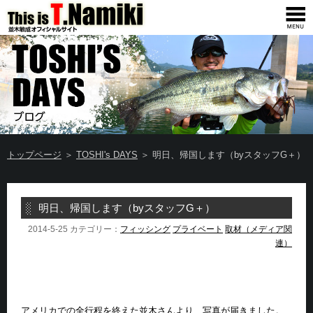
トップページ
＞
TOSHI's DAYS
＞ 明日、帰国します（byスタッフG＋）
明日、帰国します（byスタッフG＋）
2014-5-25 カテゴリー：
フィッシング
プライベート
取材（メディア関
連）
アメリカでの全行程を終えた並木さんより、写真が届きました。