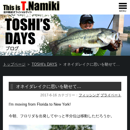
トップページ
＞
TOSHI's DAYS
＞ オネイダレイクに思いを馳せて…
オネイダレイクに思いを馳せて…
2017-6-16 カテゴリー：
フィッシング
プライベート
I'm moving from Florida to New York!
今朝、フロリダを出発してやっと半分位は移動しただろうか。