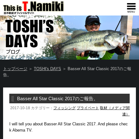
トップページ
＞
TOSHI's DAYS
＞ Basser All Star Classic 2017のご報
告。
Basser All Star Classic 2017のご報告。
2017-10-18 カテゴリー：
フィッシング
プライベート
取材（メディア関
連）
I will tell you about Basser All Star Classic 2017. And please chec
k Abema TV.