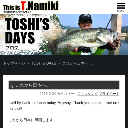
トップページ
＞
TOSHI's DAYS
＞ これから日本へ…
これから日本へ…
2018-3-24 カテゴリー：
フィッシング
プライベート
I will fly back to Japan today. Anyway, Thank you people I met on t
his trip!!
これから日本に帰国します。