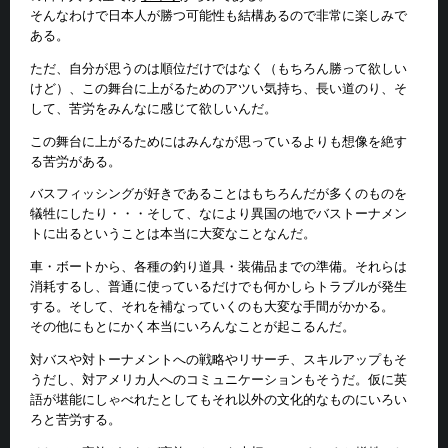
そんなわけで日本人が勝つ可能性も結構あるので非常に楽しみで
ある。
ただ、自分が思うのは順位だけではなく（もちろん勝って欲しい
けど）、この舞台に上がるためのアツい気持ち、長い道のり、そ
して、苦労をみんなに感じて欲しいんだ。
この舞台に上がるためにはみんなが思っているよりも想像を絶す
る苦労がある。
バスフィッシングが好きであることはもちろんだが多くのものを
犠牲にしたり・・・そして、なにより異国の地でバストーナメン
トに出るということは本当に大変なことなんだ。
車・ボートから、各種の釣り道具・装備品までの準備。それらは
消耗するし、普通に使っているだけでも何かしらトラブルが発生
する。そして、それを補なっていくのも大変な手間がかかる。
その他にもとにかく本当にいろんなことが起こるんだ。
対バスや対トーナメントへの戦略やリサーチ、スキルアップもそ
うだし、対アメリカ人へのコミュニケーションもそうだ。仮に英
語が堪能にしゃべれたとしてもそれ以外の文化的なものにいろい
ろと苦労する。