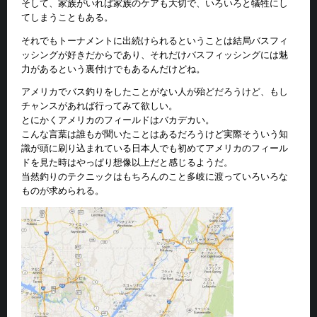
そして、家族がいれば家族のケアも大切で、いろいろと犠牲にし
てしまうこともある。
それでもトーナメントに出続けられるということは結局バスフィ
ッシングが好きだからであり、それだけバスフィッシングには魅
力があるという裏付けでもあるんだけどね。
アメリカでバス釣りをしたことがない人が殆どだろうけど、もし
チャンスがあれば行ってみて欲しい。
とにかくアメリカのフィールドはバカデカい。
こんな言葉は誰もが聞いたことはあるだろうけど実際そういう知
識が頭に刷り込まれている日本人でも初めてアメリカのフィール
ドを見た時はやっぱり想像以上だと感じるようだ。
当然釣りのテクニックはもちろんのこと多岐に渡っていろいろな
ものが求められる。