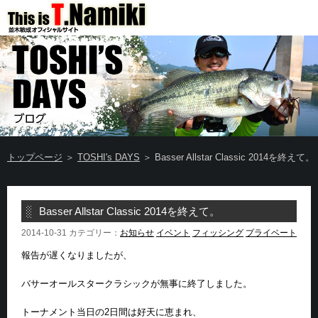
トップページ
＞
TOSHI's DAYS
＞ Basser Allstar Classic 2014を終えて。
Basser Allstar Classic 2014を終えて。
2014-10-31 カテゴリー：
お知らせ
イベント
フィッシング
プライベート
報告が遅くなりましたが、
バサーオールスタークラシックが無事に終了しました。
トーナメント当日の2日間は好天に恵まれ、