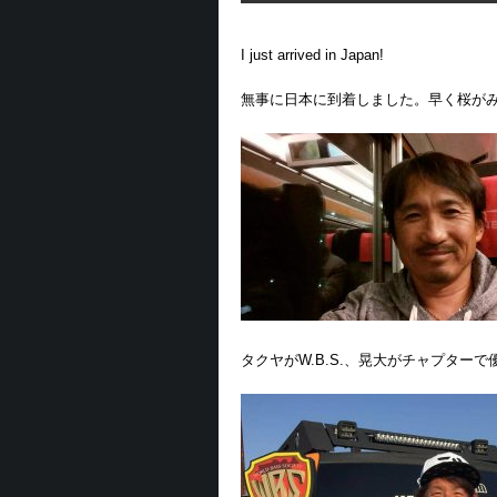
I just arrived in Japan!
無事に日本に到着しました。早く桜が
タクヤがW.B.S.、晃大がチャプター