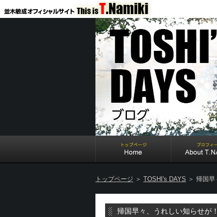
トップページ
＞
TOSHI's DAYS
＞ 帰国早
帰国早々、うれしい知らせが