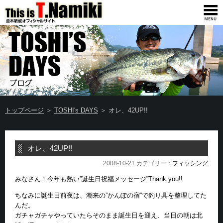
トップページ
＞
TOSHI's DAYS
＞ オレ、42UP!!
オレ、42UP!!
2008-10-21 カテゴリー：
フィッシング
みなさん！今年も熱い”誕生日祝福メッセージ”Thank you!!
ちなみに誕生日前夜は、潮来の”かんぽの宿”で釣り具を整理してた
んだ。
ガチャガチャやっていたらそのまま誕生日を迎え、当日の朝は北