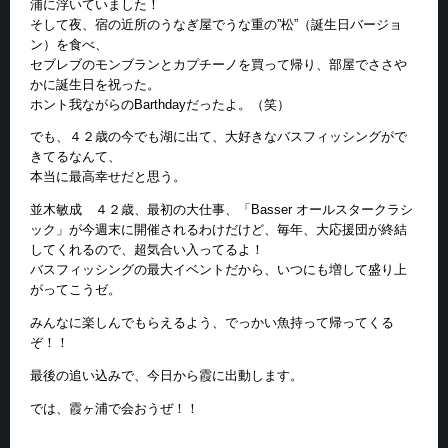
浦に浮いていました！
そして夜、宿の近所のうなぎ屋でうな重の”松”（誕生日バージョ
ン）を食べ、
セブレブのモンブランとカプチーノを買って帰り、部屋でささや
かに誕生日を祝った。
ホント我ながらのBarthdayだったよ。（笑）
でも、４２歳の今でも湖に出て、大好きなバスフィッシングがで
きてるなんて、
本当に最高幸せだと思う。
並木敏成 ４２歳、最初の大仕事、「Basser オールスタークラシ
ック」が今週末に開催されるわけだけど、毎年、大応援団が終結
してくれるので、超気合い入ってるよ！
バスフィッシングの最大イベントだから、いつにも増して盛り上
がってこうゼ。
みんなに楽しんでもらえるよう、でっかい魚持って帰ってくる
ぞ！！
最後の追い込みで、今日から霞に出動します。
では、霞ヶ浦で会おうぜ！！