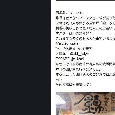
石垣島に来ている。
昨日は色々なハプニングとご縁があっ
夕食は釣り人も集まる居酒屋「錦」さ
料理の美味しさと色々な人との出会い
マスターは大の釣り好き。
これまでも多くの有名人が来ているよ
@nishiki_gram
そこでの出会いにも感謝。
太陽丸 @aki__taiyou
ESCAPE @ai1and
今朝には日本最南端の有人島の波照間
本日の波照間島行きは諦めたが、
昨夜出会った山口さんのご好意で彼が
った。
その模様は次投稿にて！