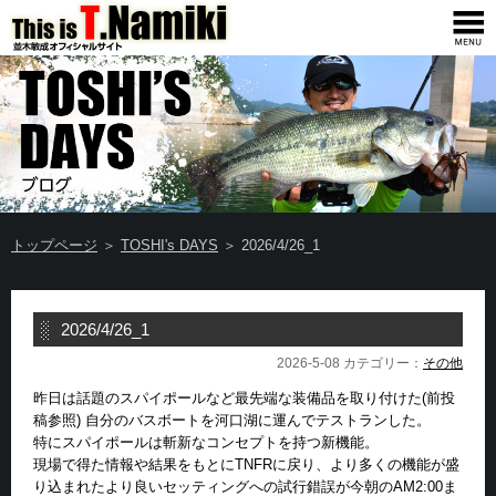
トップページ
＞
TOSHI's DAYS
＞ 2026/4/26_1
2026/4/26_1
2026-5-08 カテゴリー：
その他
昨日は話題のスパイポールなど最先端な装備品を取り付けた(前投
稿参照) 自分のバスボートを河口湖に運んでテストランした。
特にスパイポールは斬新なコンセプトを持つ新機能。
現場で得た情報や結果をもとにTNFRに戻り、より多くの機能が盛
り込まれたより良いセッティングへの試行錯誤が今朝のAM2:00ま