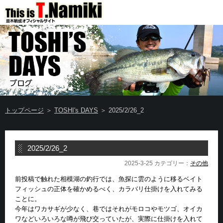
トップページ
＞
TOSHI's DAYS
＞ 2025/2/26_2
2025/2/26_2
2025-3-25 カテゴリー：
その他
前投稿で触れた相模湖の釣行では、魚探に雲のように移るベイト
フィッシュの正体を確かめるべく、カラバリ仕掛けを入れてみる
ことに。
今年はワカサギが少なく、巷ではそれがモロコやモツゴ、オイカ
ワなどいろいろな噂が飛び交っていたが、実際に仕掛けを入れて