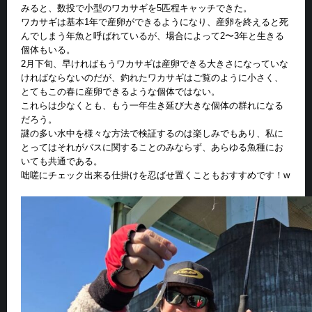
みると、数投で小型のワカサギを5匹程キャッチできた。
ワカサギは基本1年で産卵ができるようになり、産卵を終えると死
んでしまう年魚と呼ばれているが、場合によって2〜3年と生きる
個体もいる。
2月下旬、早ければもうワカサギは産卵できる大きさになっていな
ければならないのだが、釣れたワカサギはご覧のように小さく、
とてもこの春に産卵できるような個体ではない。
これらは少なくとも、もう一年生き延び大きな個体の群れになる
だろう。
謎の多い水中を様々な方法で検証するのは楽しみでもあり、私に
とってはそれがバスに関することのみならず、あらゆる魚種にお
いても共通である。
咄嗟にチェック出来る仕掛けを忍ばせ置くこともおすすめです！w