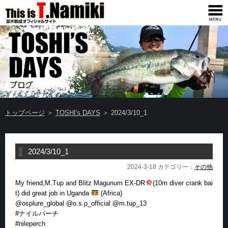
トップページ
＞
TOSHI's DAYS
＞ 2024/3/10_1
2024/3/10_1
2024-3-18 カテゴリー：
その他
My friend,M.Tup and Blitz Magunum EX-DR
(10m diver crank bai
t) did great job in Uganda
(Africa)
@osplure_global @o.s.p_official @m.tup_13
#ナイルパーチ
#nileperch