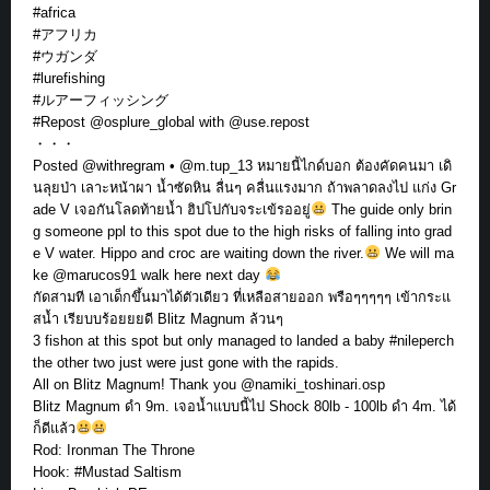
#africa
#アフリカ
#ウガンダ
#lurefishing
#ルアーフィッシング
#Repost @osplure_global with @use.repost
・・・
Posted @withregram • @m.tup_13 หมายนี้ไกด์บอก ต้องคัดคนมา เดิ
นลุยป่า เลาะหน้าผา น้ำซัดหิน ลื่นๆ คลื่นแรงมาก ถ้าพลาดลงไป แก่ง Gr
ade V เจอกันโลดท้ายน้ำ ฮิปโปกับจระเข้รออยู่
The guide only brin
g someone ppl to this spot due to the high risks of falling into grad
e V water. Hippo and croc are waiting down the river.
We will ma
ke @marucos91 walk here next day
กัดสามที เอาเด็กขึ้นมาได้ตัวเดียว ที่เหลือสายออก พรือๆๆๆๆๆ เข้ากระแ
สน้ำ เรียบบร้อยยยดี Blitz Magnum ล้วนๆ
3 fishon at this spot but only managed to landed a baby #nileperch
the other two just were just gone with the rapids.
All on Blitz Magnum! Thank you @namiki_toshinari.osp
Blitz Magnum ดำ 9m. เจอน้ำแบบนี้ไป Shock 80lb - 100lb ดำ 4m. ได้
ก็ดีแล้ว
Rod: Ironman The Throne
Hook: #Mustad Saltism