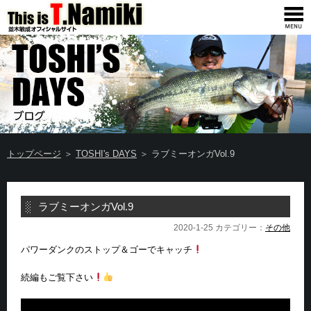
トップページ
＞
TOSHI's DAYS
＞ ラブミーオンガVol.9
ラブミーオンガVol.9
2020-1-25 カテゴリー：
その他
パワーダンクのストップ＆ゴーでキャッチ
続編もご覧下さい