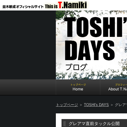
トップページ
＞
TOSHI's DAYS
＞ グレア
グレアマ直前タックル公開