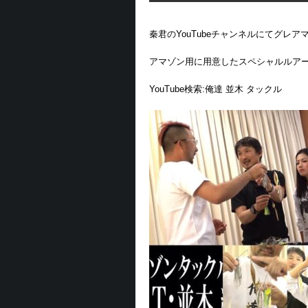
秦君のYouTubeチャンネルにてグレ
アマゾン用に用意したスペシャルルア
YouTube検索:俺達 並木 タックル