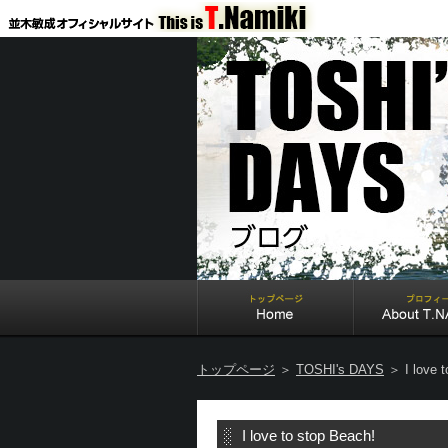
トップページ
＞
TOSHI's DAYS
＞ I love t
I love to stop Beach!