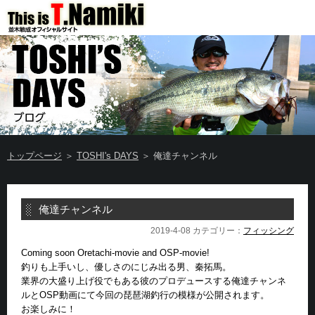
トップページ
＞
TOSHI's DAYS
＞ 俺達チャンネル
俺達チャンネル
2019-4-08 カテゴリー：
フィッシング
Coming soon Oretachi-movie and OSP-movie!
釣りも上手いし、優しさのにじみ出る男、秦拓馬。
業界の大盛り上げ役でもある彼のプロデュースする俺達チャンネ
ルとOSP動画にて今回の琵琶湖釣行の模様が公開されます。
お楽しみに！