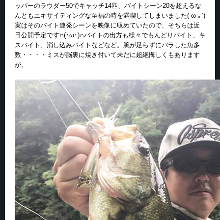
ッパーのラウダー50でキャッチ14匹、バイトシーン20を超えるな
んともエキサイティングな至福の時を満喫してしまいました(-ω-｡`)
実はそのバイト連発シーンを映像に収めていたので、そちらは近
日公開予定です∩(･ω･)∩バイトの出方も様々でもんどりバイト、キ
スバイト、消し込みバイトなどなど。腕が足らずにバラした魚多
数・・・・ミスが脳裏に焼き付いて未だに超絶悔しくもあります
が。