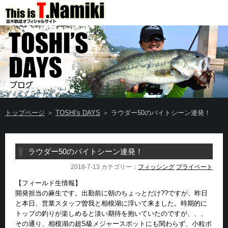
トップページ
＞
TOSHI's DAYS
＞ ラウダー50のバイトシーン連発！
ラウダー50のバイトシーン連発！
2018-7-13 カテゴリー：
フィッシング
プライベート
【フィールド生情報】
開発担当の麻生です。出勤前に朝のちょっとだけ??ですが、昨日
と本日、営業スタッフ曽我と相模湖に浮いて来ました。時期的に
トップの釣りが楽しめると淡い期待を抱いていたのですが、、、
その通り、相模湖の超S級メジャースポットにも関わらず、小粒ポ