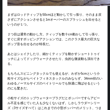
まずはロッドティップを50cmほど動かして引っ張り、そのまま戻
さずにアクションさせると1mオーバーのスプラッシュを出せると
いうのが１つ。
２つ目は通常の動かし方。ティップを数十cm動かして引っ張り、
すぐに戻すポッピングアクションでは、このクラス最大の巨大な
ポップ音を出せるのが特長だ。
あとはシェイクしたり、細かくティップを動かすショートトゥイ
ッチによってドッグウォークさせたり、虫的な微波動も演出でき
る。
もちろんスピニングタックルでも使えるが、わずか5cmという小
粒サイズながらベイトフィネスタックルのみならず、34mm径のい
わゆるノーマルサイズのベイトリールでも快適に飛ばせるという
のにも驚きだ。
小粒サイズのトップウォータープラグだとポッパーですらアピー
ル不足を感じていた人も少なくないはず。しかしラウダーシリー
ズ（3サイズすべて）はこれまでの小型ポッパーのメリット、つま