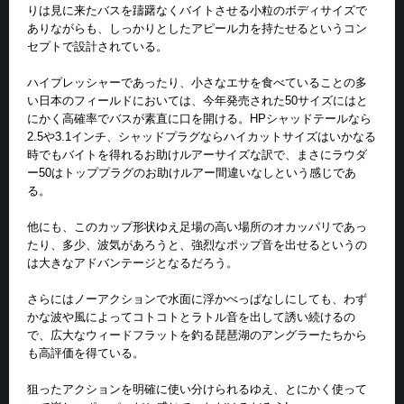
りは見に来たバスを躊躇なくバイトさせる小粒のボディサイズで
ありながらも、しっかりとしたアピール力を持たせるというコン
セプトで設計されている。
ハイプレッシャーであったり、小さなエサを食べていることの多
い日本のフィールドにおいては、今年発売された50サイズにはと
にかく高確率でバスが素直に口を開ける。HPシャッドテールなら
2.5や3.1インチ、シャッドプラグならハイカットサイズはいかなる
時でもバイトを得れるお助けルアーサイズな訳で、まさにラウダ
ー50はトッププラグのお助けルアー間違いなしという感じであ
る。
他にも、このカップ形状ゆえ足場の高い場所のオカッパリであっ
たり、多少、波気があろうと、強烈なポップ音を出せるというの
は大きなアドバンテージとなるだろう。
さらにはノーアクションで水面に浮かべっぱなしにしても、わず
かな波や風によってコトコトとラトル音を出して誘い続けるの
で、広大なウィードフラットを釣る琵琶湖のアングラーたちから
も高評価を得ている。
狙ったアクションを明確に使い分けられるゆえ、とにかく使って