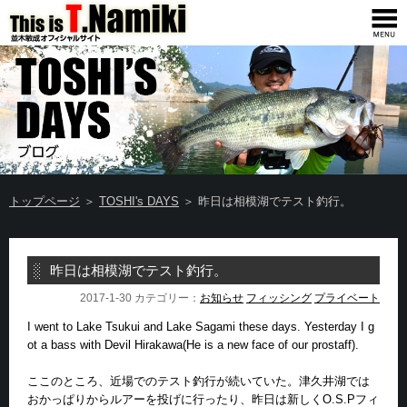
トップページ
＞
TOSHI's DAYS
＞ 昨日は相模湖でテスト釣行。
昨日は相模湖でテスト釣行。
2017-1-30 カテゴリー：
お知らせ
フィッシング
プライベート
I went to Lake Tsukui and Lake Sagami these days. Yesterday I g
ot a bass with Devil Hirakawa(He is a new face of our prostaff).
ここのところ、近場でのテスト釣行が続いていた。津久井湖では
おかっぱりからルアーを投げに行ったり、昨日は新しくO.S.Pフィ