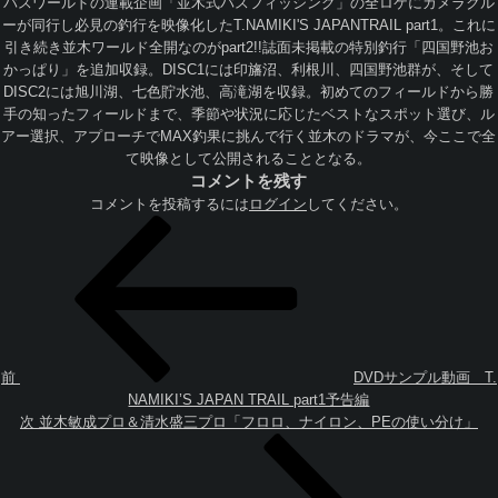
バスワールドの連載企画「並木式バスフィッシング」の全ロケにカメラクル
ーが同行し必
­見の釣行を映像化したT.NAMIKI'S JAPANTRAIL part1。これに
引き続き並木ワールド全開なのがpart2!!誌面未掲載の特別釣
­行「四国野池お
かっぱり」を追加収録。DISC1には印旛沼、利根川、四国野池群が、
­そして
DISC2には旭川湖、七色貯水池、高滝湖を収録。初めてのフィールドから勝
手
­の知ったフィールドまで、季節や状況に応じたベストなスポット選び、ル
アー選択、アプ
­ローチでMAX釣果に挑んで行く並木のドラマが、今ここで全
て映像として公開されるこ
­ととなる。
コメントを残す
コメントを投稿するには
ログイン
してください。
投
過
稿
去
ナ
の
ビ
投
ゲ
稿
ー
シ
ョ
前
DVDサンプル動画 T.
ン
NAMIKI’S JAPAN TRAIL part1予告編
次
次
並木敏成プロ＆清水盛三プロ「フロロ、ナイロン、PEの使い分け」
の
投
稿