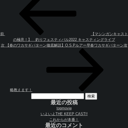
稿
去
ナ
の
ビ
投
ゲ
稿
ー
シ
ョ
前
【マシンガンキャスト
ン
の極意！】 釣りフェスティバル2022 キャスティングライブ
次
次
【春のワカサギパターン徹底解説】O.S.Pルアー早春ワカサギパターン攻
の
投
稿
略教えます！
検
索:
最近の投稿
topmovie
いよいよTHE KEEP CAST!!
これからが本番！
最近のコメント