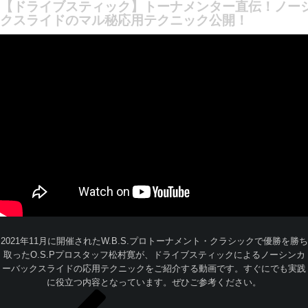
【ドライブスティック】トーナメンター直伝！ノー
クスライドのマル秘応用テクニック公開！
2021年11月に開催されたW.B.S.プロトーナメント・クラシックで優勝を勝ち
取ったO.S.Pプロスタッフ松村寛が、ドライブスティックによるノーシンカ
ーバックスライドの応用テクニックをご紹介する動画です。すぐにでも実践
に役立つ内容となっています。ぜひご参考ください。
投
過