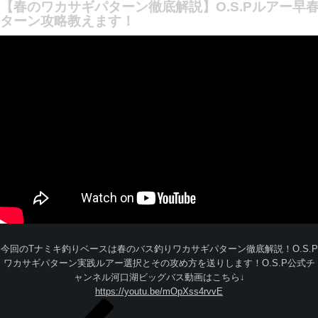
【春のワカサギパターン徹底解説】O.S.Pルアー早
ターン攻略教えます！
今回のTナミキ釣りベースは春のバス釣りワカサギパターン徹底解説！O.S.P
ワカサギパターン実践ルアー選択とその攻め方を送りします！O.S.P公式チ
ャンネル河口湖ビッグバス動画はこちら↓
https://youtu.be/mOpXss4rvvE
投
過