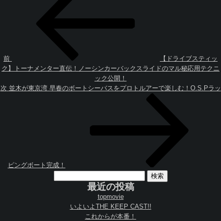
稿
去
ナ
の
ビ
投
ゲ
稿
ー
シ
ョ
前
【ドライブスティッ
ン
ク】トーナメンター直伝！ノーシンカーバックスライドのマル秘応用テクニ
ック公開！
次
次
並木が東京湾 早春のボートシーバスをプロトルアーで楽しむ！O.S.Pラッ
の
投
稿
ピングボート完成！
検
索:
最近の投稿
topmovie
いよいよTHE KEEP CAST!!
これからが本番！