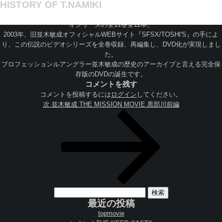
HISTORY OF T.NAMIKI
1995～2000年までに制作・販売されていた『T.NAMIKI SPECIALIST』ビデ
オシリーズの全11巻全12本。
2003年、旧並木敏成オフィシャルWEBサイト『SFSX/TOSHI'S』の手によ
り、この伝説のビデオシリーズを全巻収録、再編集し、DVD化が実現しまし
た。
プロフェッションルアングラー並木敏成の歴史のアーカイブと言える完全保
存版のDVDの誕生です。
コメントを残す
コメントを投稿するには
ログイン
してください。
投
次
次
並木敏成 THE MISSION MOVIE 黒部川前編
稿
の
ナ
投
ビ
稿
ゲ
ー
シ
ョ
ン
検
索:
最近の投稿
topmovie