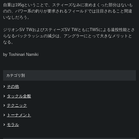
自重は195gということで、スティーズなみに攻めまくった部分はないも
のの、パワー系の釣りが要求されるフィールドでは注目されること間違
いなしだろう。
ジリオンSV TWおよびスティーズSV TWともにTWSによる遠投性能とさ
らなるバックラッシュの減少は、アングラーにとって大きなメリットと
なる。
by ‎Toshinari Namiki
カテゴリ別
その他
タックル全般
テクニック
トーナメント
モラル