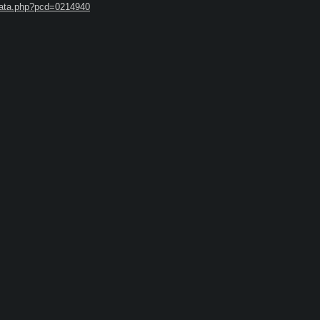
_data.php?pcd=0214940