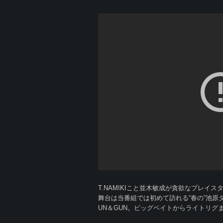
T.NAMIKIこと並木敏成が貪欲なプレ
舞台は当番組では初めて訪れる“春の”池原
UN＆GUN。ビッグベイトからライトリ