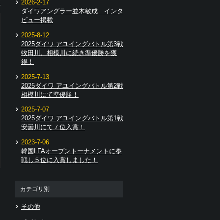
2026-2-17
ア
ダイワアングラー並木敏成 インタ
ビュー掲載
2025-8-12
2025ダイワ アユイングバトル第3戦
牧田川、相模川に続き準優勝を獲
得！
2025-7-13
2025ダイワ アユイングバトル第2戦
相模川にて準優勝！
2025-7-07
2025ダイワ アユイングバトル第1戦
安曇川にて７位入賞！
2023-7-06
韓国LFAオープントーナメントに参
戦し５位に入賞しました！
カテゴリ別
その他