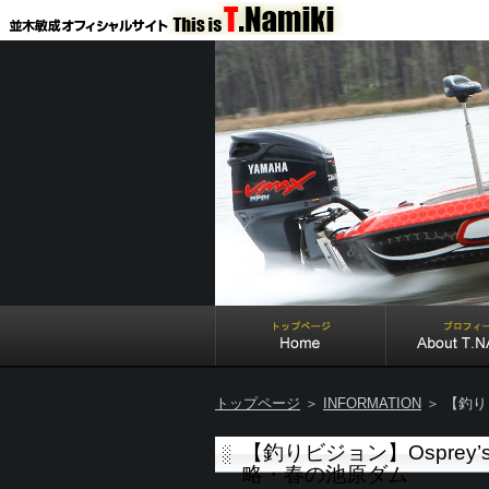
トップページ
＞
INFORMATION
＞ 【釣りビ
【釣りビジョン】Osprey’s 
略・春の池原ダム