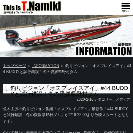
トップページ
＞
INFORMATION
＞ 釣りビジョン「オスプレイズアイ」#4
4 BUDDYと試行錯誤！冬の愛媛県野村ダム
釣りビジョン「オスプレイズアイ」#44 BUDD
Yと試行錯誤！冬の愛媛県野村ダム
2020-2-10 カテゴリー：
メディア
並木主演の釣りビジョン番組「オスプレイズアイ」最新作「#44 BUDDY
と試行錯誤！冬の愛媛県野村ダム」が2/18 22:00より放映スタートとなり
ます。
今回の舞台は愛媛県西予市の人気リザーバー、野村ダム。異例の減水状