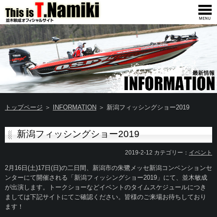
トップページ
＞
INFORMATION
＞ 新潟フィッシングショー2019
新潟フィッシングショー2019
2019-2-12 カテゴリー：
イベント
2月16日(土)17日(日)の二日間、新潟市の朱鷺メッセ新潟コンベンションセ
ンターにて開催される「新潟フィッシングショー2019」にて、並木敏成
が出演します。トークショーなどイベントのタイムスケジュールにつき
ましては下記サイトにてご確認ください。皆様のご来場お待ちしており
ます！