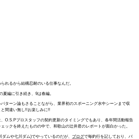
められるから結構忍耐のいる仕事なんだ。
の夏編に引き続き、9は春編。
ルパターン論もさることながら、業界初のスポーニング水中シーンまで収
間違い無し!!お楽しみに!!
、O.S.Pプロスタッフの契約更新のタイミングでもあり、各年間活動報告
チェックを終えたものの中で、和歌山の辻井君のレポートが面白かった。
川ダムや七川ダム)でやっているのだが、
ブログ
で毎釣行を記しており、バ