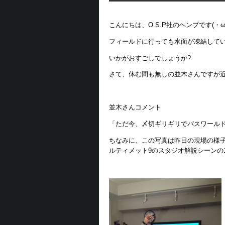
こんにちは、O.S.P社のヘンプです(・ω・
フィールドに行っても水面が凍結して
いかがおすごしでしょうか?
さて、休む間も無しの並木さんですが近
並木さんコメント
「ただ今、〆切ギリギリでバスワール
ちなみに、この写真は昨日の現場の様子
ルティメット9のスタジオ解説シーンの