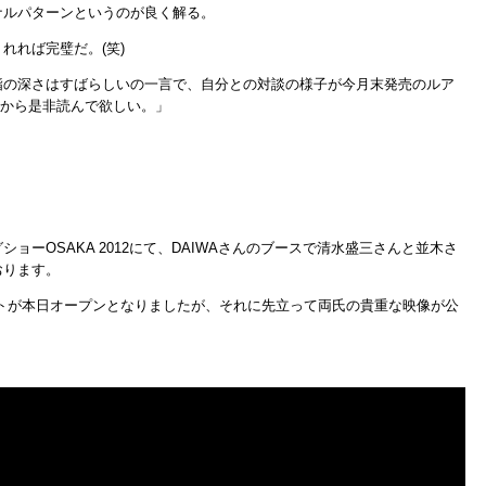
ナルパターンというのが良く解る。
れれば完璧だ。(笑)
詣の深さはすばらしいの一言で、自分との対談の様子が今月末発売のルア
るから是非読んで欲しい。」
。
ョーOSAKA 2012にて、DAIWAさんのブースで清水盛三さんと並木さ
おります。
イトが本日オープンとなりましたが、それに先立って両氏の貴重な映像が公