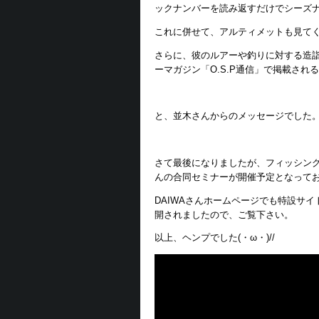
ックナンバーを読み返すだけでシーズ
これに併せて、アルティメットも見てく
さらに、彼のルアーや釣りに対する造
ーマガジン「O.S.P通信」で掲載され
と、並木さんからのメッセージでした
さて最後になりましたが、フィッシングシ
んの合同セミナーが開催予定となって
DAIWAさんホームページでも特設サ
開されましたので、ご覧下さい。
以上、ヘンプでした(・ω・)//