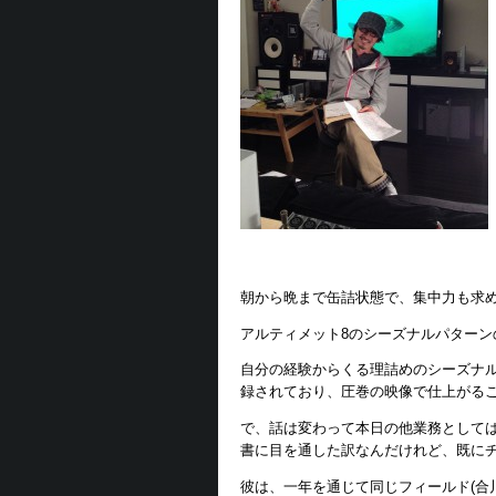
朝から晩まで缶詰状態で、集中力も求
アルティメット8のシーズナルパターン
自分の経験からくる理詰めのシーズナ
録されており、圧巻の映像で仕上がること
で、話は変わって本日の他業務としては
書に目を通した訳なんだけれど、既に
彼は、一年を通じて同じフィールド(合