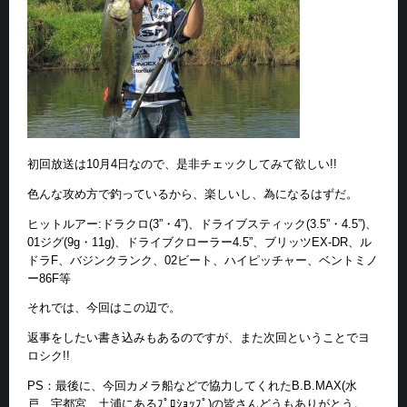
初回放送は10月4日なので、是非チェックしてみて欲しい!!
色んな攻め方で釣っているから、楽しいし、為になるはずだ。
ヒットルアー:ドラクロ(3”・4”)、ドライブスティック(3.5”・4.5”)、
01ジグ(9g・11g)、ドライブクローラー4.5”、ブリッツEX-DR、ル
ドラF、バジンクランク、02ビート、ハイピッチャー、ベントミノ
ー86F等
それでは、今回はこの辺で。
返事をしたい書き込みもあるのですが、また次回ということでヨ
ロシク!!
PS：最後に、今回カメラ船などで協力してくれたB.B.MAX(水
戸、宇都宮、土浦にあるﾌﾟﾛｼｮｯﾌﾟ)の皆さんどうもありがとう。