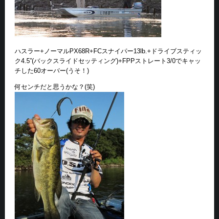
ハスラー+ノーマルPX68R+FCスナイパー13lb.+ドライブスティッ
ク4.5”(バックスライドセッティング)+FPPストレート3/0でキャッ
チした60オーバー(うそ！)
何センチだと思うかな？(笑)