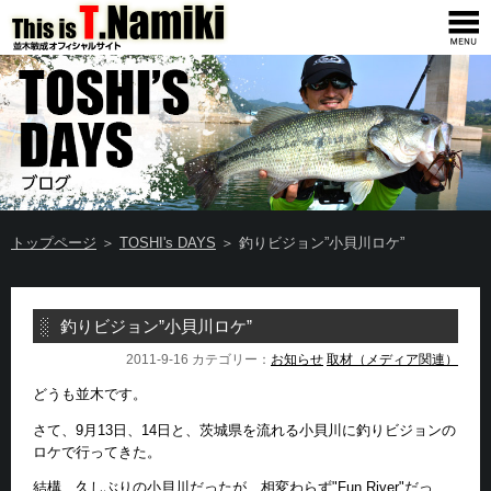
トップページ
＞
TOSHI's DAYS
＞ 釣りビジョン”小貝川ロケ”
釣りビジョン”小貝川ロケ”
2011-9-16 カテゴリー：
お知らせ
取材（メディア関連）
どうも並木です。
さて、9月13日、14日と、茨城県を流れる小貝川に釣りビジョンの
ロケで行ってきた。
結構、久しぶりの小貝川だったが、相変わらず"Fun River"だっ