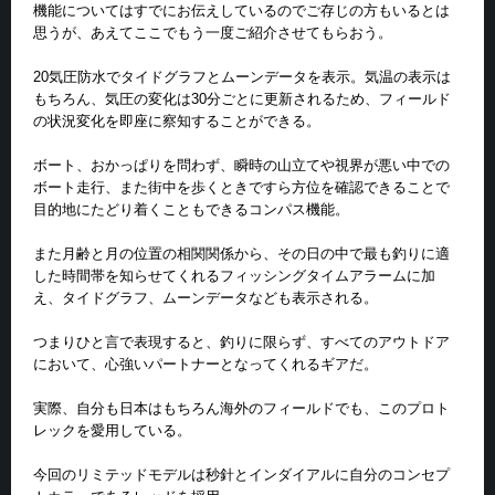
機能についてはすでにお伝えしているのでご存じの方もいるとは
思うが、あえてここでもう一度ご紹介させてもらおう。
20気圧防水でタイドグラフとムーンデータを表示。気温の表示は
もちろん、気圧の変化は30分ごとに更新されるため、フィールド
の状況変化を即座に察知することができる。
ボート、おかっぱりを問わず、瞬時の山立てや視界が悪い中での
ボート走行、また街中を歩くときですら方位を確認できることで
目的地にたどり着くこともできるコンパス機能。
また月齢と月の位置の相関関係から、その日の中で最も釣りに適
した時間帯を知らせてくれるフィッシングタイムアラームに加
え、タイドグラフ、ムーンデータなども表示される。
つまりひと言で表現すると、釣りに限らず、すべてのアウトドア
において、心強いパートナーとなってくれるギアだ。
実際、自分も日本はもちろん海外のフィールドでも、このプロト
レックを愛用している。
今回のリミテッドモデルは秒針とインダイアルに自分のコンセプ