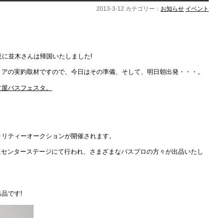
2013-3-12 カテゴリー：
お知らせ
イベント
夜に並木さんは帰国いたしました!
ィアの実釣取材ですので、今日はその準備、そして、明日朝出発・・・。
古屋バスフェスタ。
。
ャリティーオークションが開催されます。
:30にセンターステージにて行われ、さまざまなバスプロの方々が出品いたし
品です!