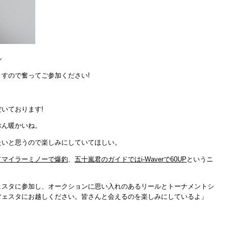
ル
すので奮ってご参加ください!
いております!
ぶん暖かいね。
たいと思うので楽しみにしていてほしい。
てマイラーミノーで爆釣
、
五十嵐君のガイドではi-Waverで60UP
というニ
ェスタに参加し、オークションに思い入れのあるリールとトーナメントシ
フェスタにお越しください。皆さんと会えるのを楽しみにしているよ」