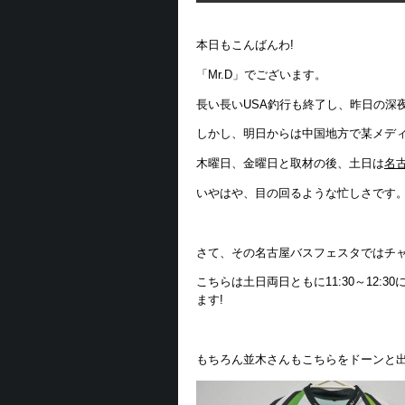
本日もこんばんわ!
「Mr.D」でございます。
長い長いUSA釣行も終了し、昨日の深
しかし、明日からは中国地方で某メデ
木曜日、金曜日と取材の後、土日は
名
いやはや、目の回るような忙しさです
さて、その名古屋バスフェスタではチ
こちらは土日両日ともに11:30～12
ます!
もちろん並木さんもこちらをドーンと出