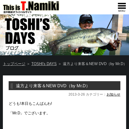
トップページ
＞
TOSHI's DAYS
＞ 遠方より来客＆NEW DVD（by Mr.D）
遠方より来客＆NEW DVD（by Mr.D）
2013-3-26 カテゴリー：
お知らせ
どうも!本日もこんばんわ!
「Mr.D」でございます。