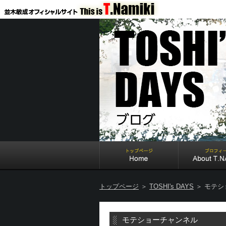
トップページ
＞
TOSHI's DAYS
＞ モテシ
モテショーチャンネル