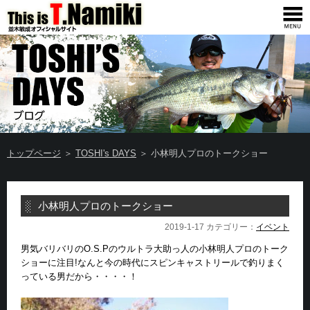
トップページ
＞
TOSHI's DAYS
＞ 小林明人プロのトークショー
小林明人プロのトークショー
2019-1-17 カテゴリー：
イベント
男気バリバリのO.S.Pのウルトラ大助っ人の小林明人プロのトーク
ショーに注目!なんと今の時代にスピンキャストリールで釣りまく
っている男だから・・・・！