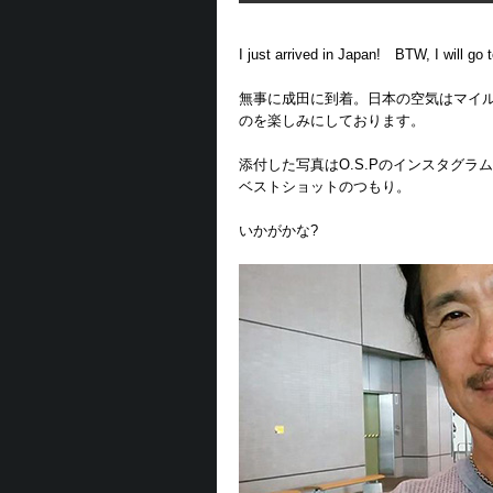
I just arrived in Japan! BTW, I will go 
無事に成田に到着。日本の空気はマイル
のを楽しみにしております。
添付した写真はO.S.Pのインスタグ
ベストショットのつもり。
いかがかな?