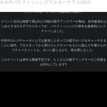
O.S.Pバスフィッシングマスタークラス2015
次世代アングラー育成プロジェクトの一環として2015年11月3日に茨城県潮
来マリーナ内の管理釣り場・富士見池にて開催しました「O.S.Pバスフィッ
シングマスタークラス」の模様をご紹介。
イベント当日は抽選で選ばれた34組の親子アングラーが集結。並木敏成をは
じめとするO.S.Pプロスタッフが、バスフィッシングの基本を徹底的にレク
チャーしました。
午前中のレクチャータイムでは参加したすべての親子がバスをキャッチする
ことに成功。プロスタッフから受けたレクチャーをもとに臨んだ午後からの
プチトーナメントも、大いに盛り上がり、幕を閉じました。
このイベントは来年も開催予定です。たくさんの親子アングラーのご応募を
お待ちしています!!