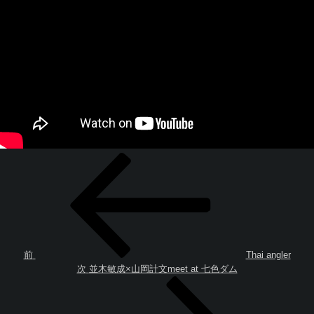
投
過
稿
去
ナ
の
ビ
投
ゲ
稿
ー
シ
ョ
前
Thai angler
次
ン
次
並木敏成×山岡計文meet at 七色ダム
の
投
稿