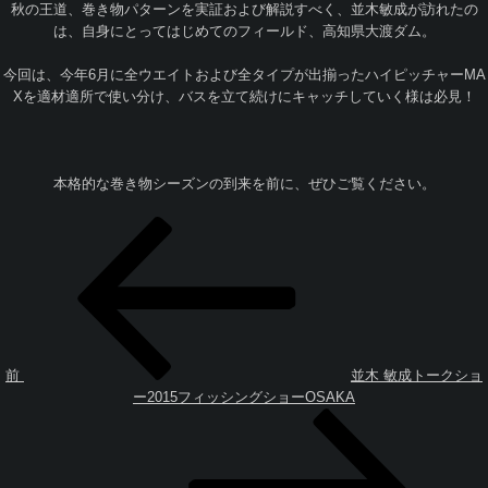
秋の王道、巻き物パターンを実証および解説すべく、並木敏成が訪れたの
は、自身にとってはじめてのフィールド、高知県大渡ダム。
今回は、今年6月に全ウエイトおよび全タイプが出揃ったハイピッチャーMA
Xを適材適所で使い分け、バスを立て続けにキャッチしていく様は必見！
本格的な巻き物シーズンの到来を前に、ぜひご覧ください。
投
過
稿
去
ナ
の
ビ
投
ゲ
稿
ー
シ
ョ
前
並木 敏成トークショ
ン
ー2015フィッシングショーOSAKA
次
の
投
稿