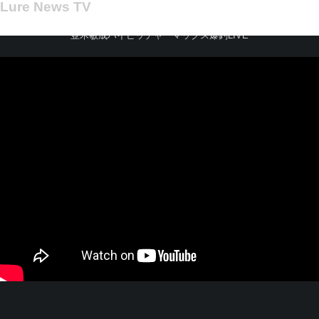
Lure News TV
Lure News TV
並木敏成ハイピッチャーマックス爆釣LIVE