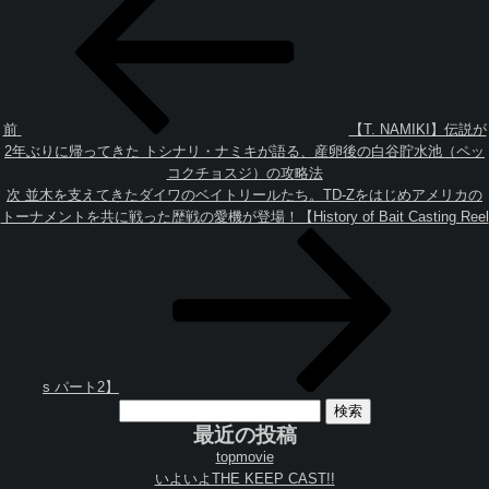
稿
去
ナ
の
ビ
投
ゲ
稿
ー
シ
ョ
前
【T. NAMIKI】伝説が
ン
2年ぶりに帰ってきた トシナリ・ナミキが語る、産卵後の白谷貯水池（ペッ
コクチョスジ）の攻略法
次
次
並木を支えてきたダイワのベイトリールたち。TD-Zをはじめアメリカの
の
トーナメントを共に戦った歴戦の愛機が登場！【History of Bait Casting Reel
投
稿
s パート2】
検
索:
最近の投稿
topmovie
いよいよTHE KEEP CAST!!