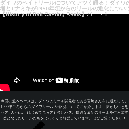
ダイワのベイトリールについてアツく語る！ダイワ
者とTナミキが1990年頃からのリールの進化につい
【History of Bait Casting Reels】パート１
今回の並木ベースは、ダイワのリール開発者である宮崎さんをお迎えして、
1990年ごろからのダイワリールの進化についてご紹介します。懐かしいと思
う方もいれば、はじめて見る方も多いハズ。快適な最新のリールを生み出す
礎となったリールたちをじっくりと解説しています。ぜひご覧ください！
投
過