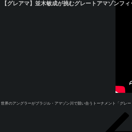
【グレアマ】並木敏成が挑むグレートアマゾンフィッシング
世界のアングラーがブラジル・アマゾン川で競い合うトーナメント「グレー
投
過
稿
去
ナ
の