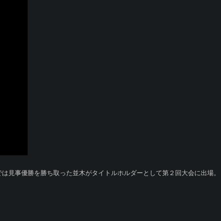
では見事優勝を勝ち取った並木がタイトルホルダーとして第２回大会に出場。