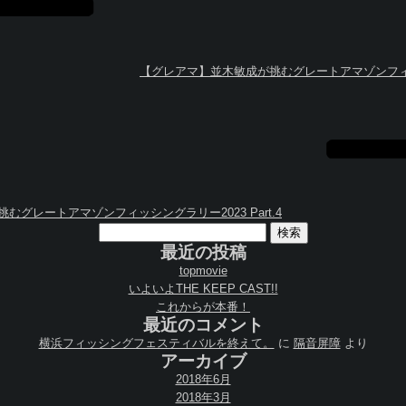
【グレアマ】並木敏成が挑むグレートアマゾンフィッシン
グレートアマゾンフィッシングラリー2023 Part.4
検
索:
最近の投稿
topmovie
いよいよTHE KEEP CAST!!
これからが本番！
最近のコメント
横浜フィッシングフェスティバルを終えて。
に
隔音屏障
より
アーカイブ
2018年6月
2018年3月