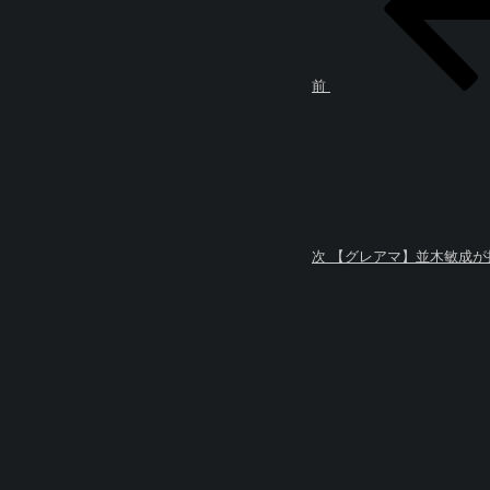
ビ
投
ゲ
稿
ー
シ
ョ
前
次
ン
の
投
稿
次
【グレアマ】並木敏成が挑む