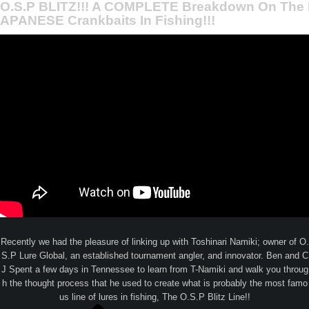
O.S.P BLITZ!!! A COMPLETE Breakdown On The
APANESE Crankbaits In Fishing!!!
Recently we had the pleasure of linking up with Toshinari Namiki; owner of O.
S.P Lure Global, an established tournament angler, and innovator. Ben and C
J Spent a few days in Tennessee to learn from T-Namiki and walk you throug
h the thought process that he used to create what is probably the most famo
us line of lures in fishing, The O.S.P Blitz Line!!