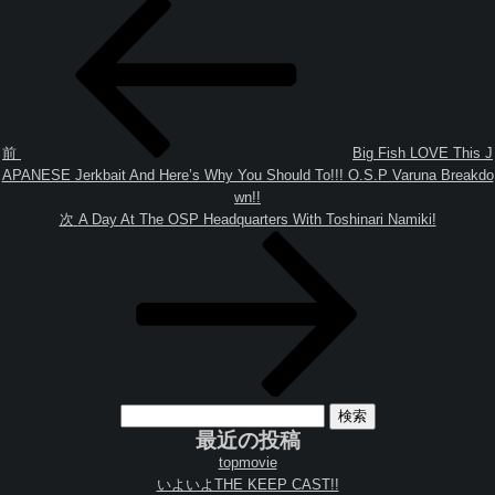
投
過
稿
去
ナ
の
ビ
投
ゲ
稿
ー
シ
ョ
前
Big Fish LOVE This J
ン
APANESE Jerkbait And Here’s Why You Should To!!! O.S.P Varuna Breakdo
wn!!
次
次
A Day At The OSP Headquarters With Toshinari Namiki!
の
投
稿
検
索:
最近の投稿
topmovie
いよいよTHE KEEP CAST!!