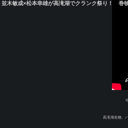
並木敏成×松本幸雄が高滝湖でクランク祭り！ 巻
高滝湖名物、