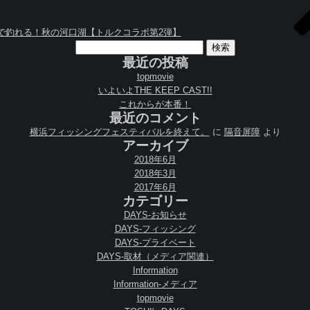
で釣れる！秋の河口湖【トルクコラボ第2弾】
検
索:
最近の投稿
topmovie
いよいよTHE KEEP CAST!!
これからが本番！
最近のコメント
横浜フィッシングフェスティバルを終えて。
に
隔音屏障
より
アーカイブ
2018年6月
2018年3月
2017年6月
カテゴリー
DAYS-お知らせ
DAYS-フィッシング
DAYS-プライベート
DAYS-取材（メディア関連）
Information
Information-メディア
topmovie