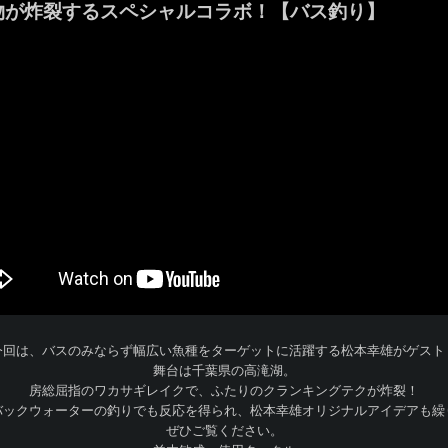
物が炸裂するスペシャルコラボ！【バス釣り】
今回は、バスのみならず幅広い魚種をターゲットに活躍する松本幸雄がゲスト
舞台は千葉県の高滝湖。
房総屈指のワカサギレイクで、ふたりのクランキングテクが炸裂！
バックウォーターの釣りでも反応を得られ、松本幸雄オリジナルアイデアも繰
ぜひご覧ください。