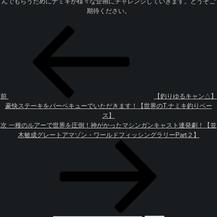
んでもらうためにナミキが様々な企画にチャレンジしていきます。どうぞご
期待ください。
投
過
稿
去
ナ
の
ビ
投
ゲ
稿
ー
シ
ョ
前
【釣りゆるキャン△】
ン
豪快ステーキをバーベキューでいただきます！【世界のT.ナミキ釣りベー
ス】
次
次
一種のルアーで世界を圧倒！神がかったマシンガンキャスト連発劇！【並
の
木敏成グレートアマゾン・ワールドフィッシングラリーPart２】
投
稿