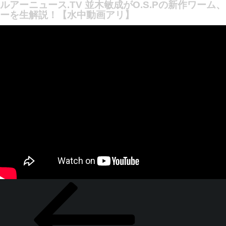
ルアーニュース.TV 並木敏成がO.S.Pの新作ワーム、
並木敏成がO.S.Pの新作ワーム、HP3Dワッキーを生解説！水中動画もアリ！
ーを生解説！【水中動画アリ】
投
過
稿
去
ナ
の
ビ
投