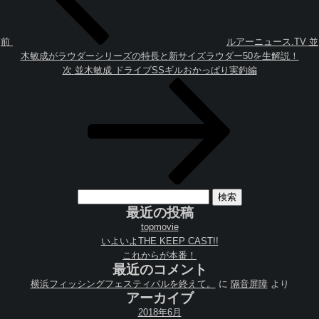
ゲ
稿
ー
シ
ョ
前
ルアーニュース.TV 並
ン
木敏成がラウダーシリーズの特長と新サイズラウダー50を生解説！
次
次
並木敏成 ドライブSSギルおかっぱり実釣編
の
投
稿
検
索:
最近の投稿
topmovie
いよいよTHE KEEP CAST!!
これからが本番！
最近のコメント
横浜フィッシングフェスティバルを終えて。
に
隔音屏障
より
アーカイブ
2018年6月