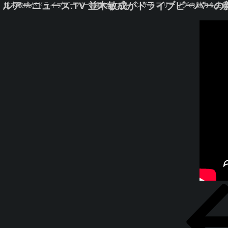
ルアーニュース.TV 並木敏成がドライブビーバー
並木敏成がドライブビーバーの新サイズ４インチとフリーリグの魅力を生解
投
過
稿
去
ナ
の
ビ
投