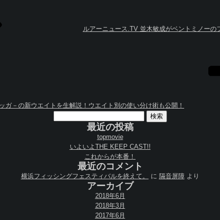
ルアーニュース.TV 並木敏成がベントミノー
5タッガ－の新ウエイトを生解説！ウエイト別の使い分け術も公開！
検
索:
最近の投稿
topmovie
いよいよTHE KEEP CAST!!
これからが本番！
最近のコメント
横浜フィッシングフェスティバルを終えて。
に
隔音屏障
より
アーカイブ
2018年6月
2018年3月
2017年6月