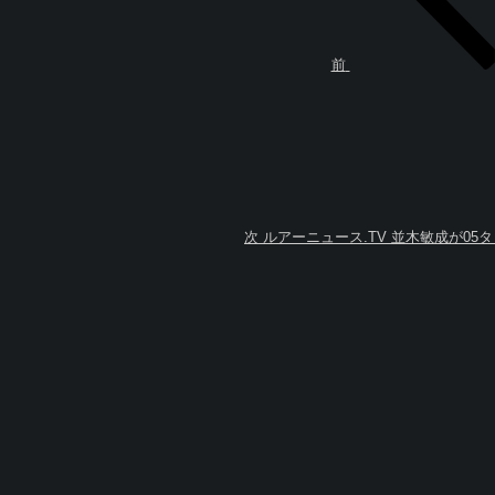
ゲ
稿
ー
シ
ョ
前
次
ン
の
投
稿
次
ルアーニュース.TV 並木敏成が0