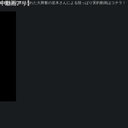
水中動画アリ】
トする様子も収録された大興奮の並木さんによる陸っぱり実釣動画はコチラ！