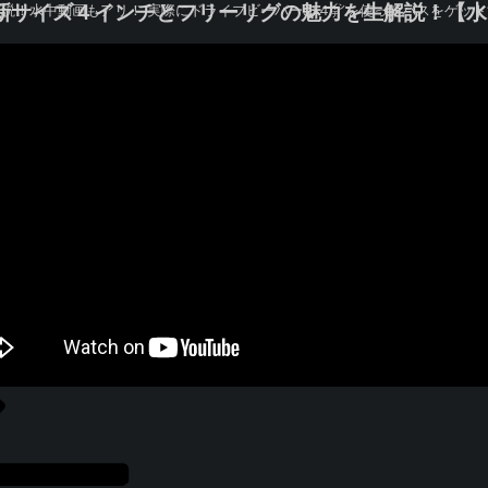
の新サイズ４インチとフリーリグの魅力を生解説！【
説！水中動画もアリ！ 実際にドライブビーバーの４㌅を使ってバスをゲッ