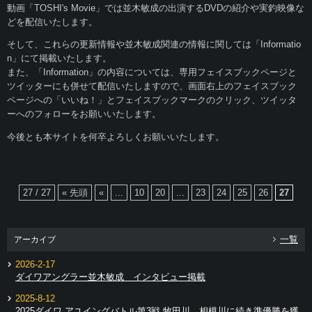
動画「TOSHI's Movie」では並木敏成の出演するDVDの紹介や実釣映像な
どを配信いたします。
そして、これらの更新情報や並木敏成関連の情報に関しては「Informatio
n」にて掲載いたします。
また、「Information」の内容については、専用フェイスブックページと
ツイッターにも併せて配信いたしますので、画面右上のフェイスブック
ページへの「いいね！」とフェイスブックマークのクリック、ツイッタ
ーへのフォローをお願いいたします。
今後とも本サイトを何卒よろしくお願いいたします。
27 / 27
« 先頭
«
...
10
20
...
23
24
25
26
27
一覧
アーカイブ
2026-2-17
ダイワアングラー並木敏成 インタビュー掲載
2025-8-12
2025ダイワ アユイングバトル第3戦 牧田川、相模川に続き準優勝を獲