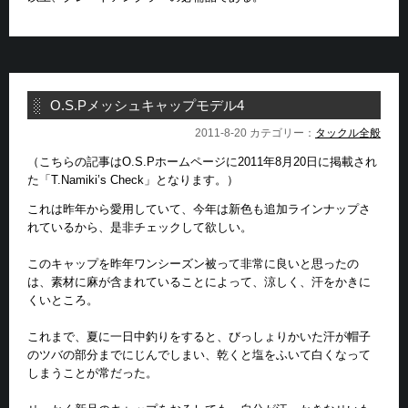
O.S.Pメッシュキャップモデル4
2011-8-20 カテゴリー：
タックル全般
（こちらの記事はO.S.Pホームページに2011年8月20日に掲載され
た「T.Namiki’s Check」となります。）
これは昨年から愛用していて、今年は新色も追加ラインナップさ
れているから、是非チェックして欲しい。
このキャップを昨年ワンシーズン被って非常に良いと思ったの
は、素材に麻が含まれていることによって、涼しく、汗をかきに
くいところ。
これまで、夏に一日中釣りをすると、びっしょりかいた汗が帽子
のツバの部分までにじんでしまい、乾くと塩をふいて白くなって
しまうことが常だった。