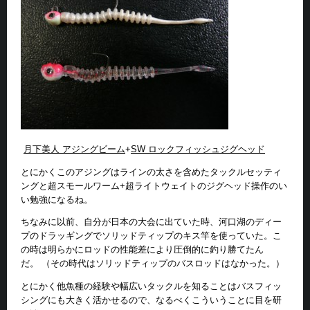
月下美人 アジングビーム
+
SW ロックフィッシュジグヘッド
とにかくこのアジングはラインの太さを含めたタックルセッティ
ングと超スモールワーム+超ライトウェイトのジグヘッド操作のい
い勉強になるね。
ちなみに以前、自分が日本の大会に出ていた時、河口湖のディー
プのドラッギングでソリッドティップのキス竿を使っていた。こ
の時は明らかにロッドの性能差により圧倒的に釣り勝てたん
だ。 （その時代はソリッドティップのバスロッドはなかった。）
とにかく他魚種の経験や幅広いタックルを知ることはバスフィッ
シングにも大きく活かせるので、なるべくこういうことに目を研