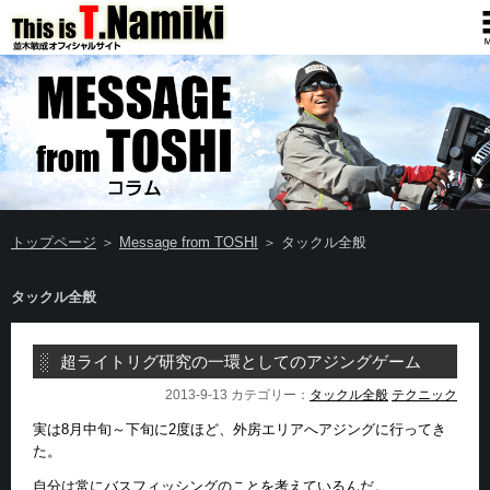
トップページ
＞
Message from TOSHI
＞ タックル全般
タックル全般
超ライトリグ研究の一環としてのアジングゲーム
2013-9-13 カテゴリー：
タックル全般
テクニック
実は8月中旬～下旬に2度ほど、外房エリアへアジングに行ってき
た。
自分は常にバスフィッシングのことを考えているんだ。