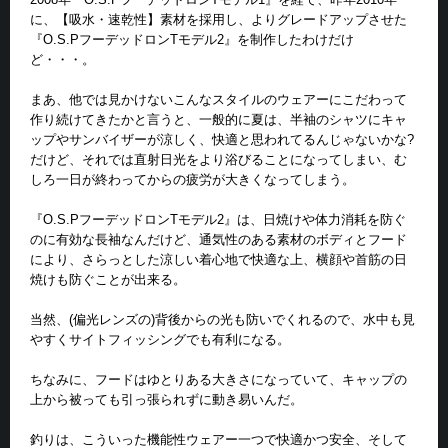
に、【吸水・速乾性】素材を採用し、よりグレードアップさせた
『O.S.PフーデッドロンTモデル2』を制作したわけだけ
ど・・・。
まあ、他では見かけないこんなスタイルのウェアーにこだわって
作り続けてきたかと言うと、一般的に夏は、半袖のシャツにキャ
ップやサンバイザーが涼しく、快適と思われてるんじゃないかな?
だけど、それでは直射日光をより浴びることになってしまい、む
しろ一日が終わってからの疲労が大きくなってしまう。
『O.S.PフーデッドロンTモデル2』は、日焼けや体力消耗を防ぐ
のに有効な長袖なんだけど、通気性のある素材のボディとフード
により、さらっとした涼しい着心地で快適な上、横顔や首筋の日
焼けも防ぐことが出来る。
当然、(偏光レンズの)背後からの光も防いでくれるので、水中も見
やすくサイトフィッシングでも有利になる。
ちなみに、フードはゆとりある大きさになっていて、キャップの
上から被っても引っ張られずに動き易いんだ。
釣りは、こういった機能性ウェアー一つで快適かつ安全、そして