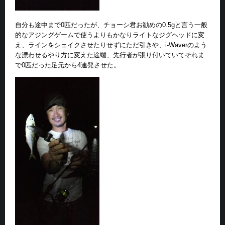
自分も途中まで0匹だったが、チョーシ君お勧めの0.5gと言う一般
的なアジングゲームで使うよりもかなりライトなジグヘッドに変
え、ラインをシェイクさせたりせずにただ引きや、i-Waverのよう
な漂わせるやり方に変えた途端、先行者が張り付いていてそれま
で0匹だった足元から4連発させた。