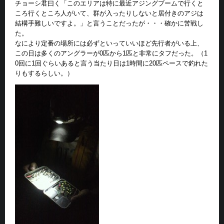
チョーシ君曰く「このエリアは特に最近アジングブームで行くと
ころ行くところ人がいて、群が入ったりしないと居付きのアジは
結構手難しいですよ。」と言うことだったが・・・確かに苦戦し
た。
なにより定番の場所には必ずといっていいほど先行者がいる上、
この日は多くのアングラーが0匹から1匹と非常にタフだった。（1
0回に1回ぐらいあると言う当たり日は1時間に20匹ペースで釣れた
りもするらしい。）