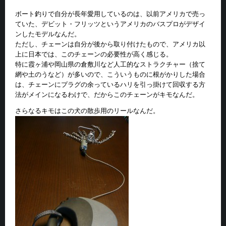
ボート釣りで自分が長年愛用しているのは、以前アメリカで売っ
ていた、デビット・フリッツというアメリカのバスプロがデザイ
ンしたモデルなんだ。
ただし、チェーンは自分が後から取り付けたもので、アメリカ以
上に日本では、このチェーンの必要性が高く感じる。
特に霞ヶ浦や岡山県の倉敷川など人工的なストラクチャー（捨て
網や土のうなど）が多いので、こういうものに根がかりした場合
は、チェーンにプラグの余っているハリを引っ掛けて回収する方
法がメインになるわけで、だからこのチェーンがキモなんだ。
さらなるキモはこの犬の散歩用のリールなんだ。