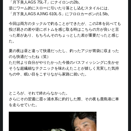
「月下美人AGS 75L-T」にナイロンの2lb。
逆にワーム的にスローに引いたり落とし込むスタイルには、
「月下美人AGS AJING 610L-S」にフロロカーボンの1.5lb。
今回は両方のタックルで釣ることができたが、この2本を比べても
投げ易さの差や逆にボトムを感じ取る時はこちらの方が良いと言
った差があり、もちろんそのちょっとした差が重要だったと感じ
た。
夏の夜は昼と違って快適だったし、釣ったアジが胃袋に収まった
のも快適だったね（笑）
ただ何より自分がやりたかった今後のバスフィッシングに生かせ
そうな超繊細なテクニックを味わえたことが嬉しく充実した気持
ちの中、眠い目をこすりながら家路に就いた。
ところが、それで終わらなかった。
さらにその翌週に霞ヶ浦水系に釣行した際、その夜も鹿島港に車
を走らせていた。