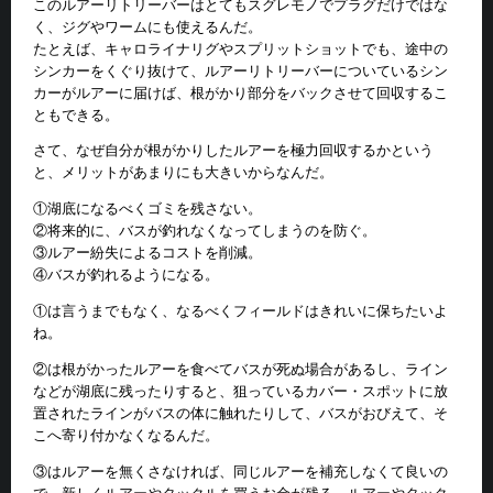
このルアーリトリーバーはとてもスグレモノでプラグだけではな
く、ジグやワームにも使えるんだ。
たとえば、キャロライナリグやスプリットショットでも、途中の
シンカーをくぐり抜けて、ルアーリトリーバーについているシン
カーがルアーに届けば、根がかり部分をバックさせて回収するこ
ともできる。
さて、なぜ自分が根がかりしたルアーを極力回収するかという
と、メリットがあまりにも大きいからなんだ。
①湖底になるべくゴミを残さない。
②将来的に、バスが釣れなくなってしまうのを防ぐ。
③ルアー紛失によるコストを削減。
④バスが釣れるようになる。
①は言うまでもなく、なるべくフィールドはきれいに保ちたいよ
ね。
②は根がかったルアーを食べてバスが死ぬ場合があるし、ライン
などが湖底に残ったりすると、狙っているカバー・スポットに放
置されたラインがバスの体に触れたりして、バスがおびえて、そ
こへ寄り付かなくなるんだ。
③はルアーを無くさなければ、同じルアーを補充しなくて良いの