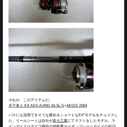
それが、このアイテムだ。
月下美人 EX AGS AJING 64.5L-S
+
AEGIS 2004
バスにも流用できそうな硬め＆ショートな6’4"モデルをチョイスし
た。リールシートは自分が
富士工業
にてテストをしたモデル。ラ
インガイドはダイワ独自の超軽量カーボンフレームガイドの
AGS